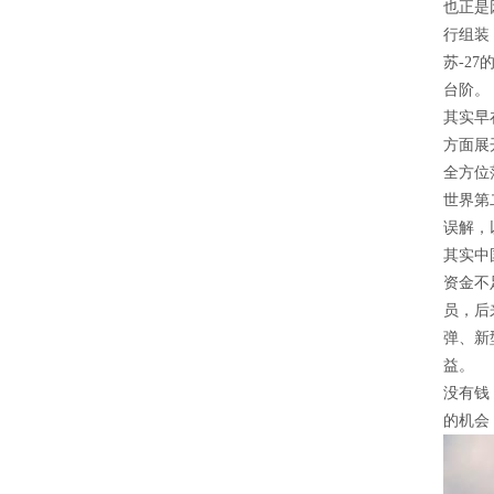
也正是
行组装
苏-2
台阶。
其实早
方面展
全方位
世界第
误解，
其实中
资金不
员，后
弹、新
益。
没有钱
的机会