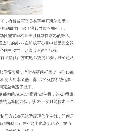
机了，有解放军官员甚至半开玩笑表示：
的机动能力，除了滚转性能不如歼-7，
机动性能甚至不亚于以机动性著称的歼-6。
说当时的苏-27在解放军心目中就是完全的
出色的机动性、比轰-5还远的航程。
拥有了接触西方航电系统的经验，甚至还从
都显得落后，当时在研的歼轰-7与歼-10都
积庞大功率又低，苏-27的火控系统运算
期间完全暴露了出来。
JAS-39“鹰狮”战斗机，苏-27很难
统运算能力低，苏-27一次只能攻击一个
还是制导方式都无法适应现代化空战，即便是
导弹仿制型号）在性能上也毫无优势。在当
板，脑子却不太好用。