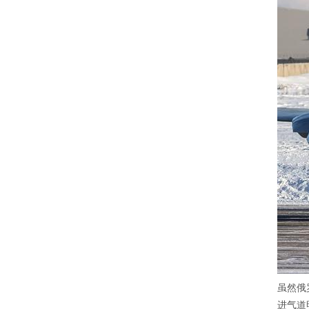
虽然俄
进气道