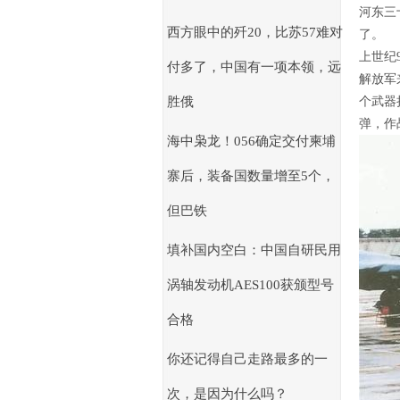
河东三
西方眼中的歼20，比苏57难对
了。
上世纪
付多了，中国有一项本领，远
解放军
个武器
胜俄
弹，作
海中枭龙！056确定交付柬埔
寨后，装备国数量增至5个，
但巴铁
填补国内空白：中国自研民用
涡轴发动机AES100获颁型号
合格
你还记得自己走路最多的一
次，是因为什么吗？