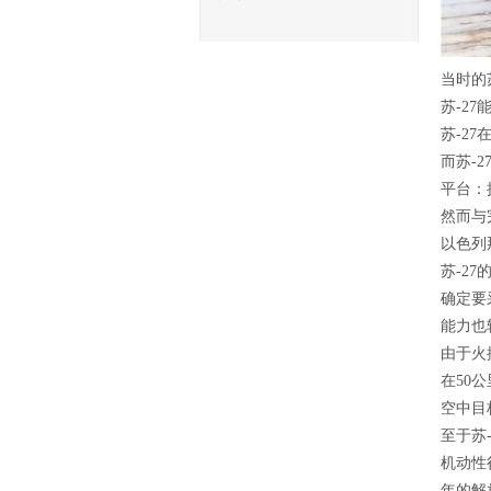
当时的
苏-2
苏-2
而苏-
平台：
然而与
以色列
苏-2
确定要
能力也
由于火
在50
空中目
至于苏
机动性
年的解