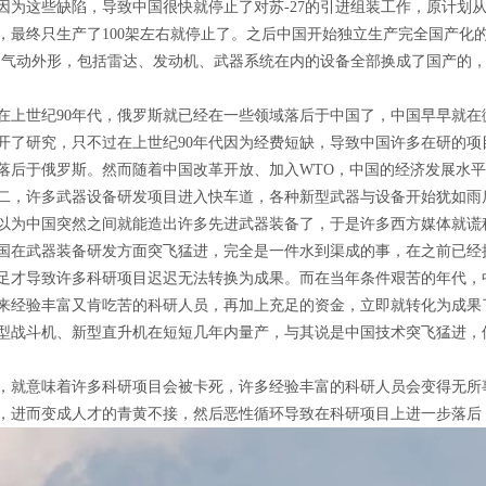
因为这些缺陷，导致中国很快就停止了对苏-27的引进组装工作，原计划从俄
，最终只生产了100架左右就停止了。之后中国开始独立生产完全国产化的苏
7的气动外形，包括雷达、发动机、武器系统在内的设备全部换成了国产的，
在上世纪90年代，俄罗斯就已经在一些领域落后于中国了，中国早早就
开了研究，只不过在上世纪90年代因为经费短缺，导致中国许多在研的
落后于俄罗斯。然而随着中国改革开放、加入WTO，中国的经济发展水平远
二，许多武器设备研发项目进入快车道，各种新型武器与设备开始犹如雨
以为中国突然之间就能造出许多先进武器装备了，于是许多西方媒体就谎
国在武器装备研发方面突飞猛进，完全是一件水到渠成的事，在之前已经
足才导致许多科研项目迟迟无法转换为成果。而在当年条件艰苦的年代，
来经验丰富又肯吃苦的科研人员，再加上充足的资金，立即就转化为成果
型战斗机、新型直升机在短短几年内量产，与其说是中国技术突飞猛进，
，就意味着许多科研项目会被卡死，许多经验丰富的科研人员会变得无所
，进而变成人才的青黄不接，然后恶性循环导致在科研项目上进一步落后