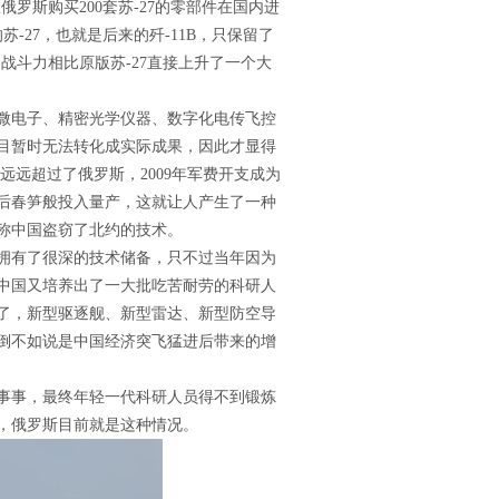
罗斯购买200套苏-27的零部件在国内进
-27，也就是后来的歼-11B，只保留了
战斗力相比原版苏-27直接上升了一个大
在微电子、精密光学仪器、数字化电传飞控
项目暂时无法转化成实际成果，因此才显得
远超过了俄罗斯，2009年军费开支成为
后春笋般投入量产，这就让人产生了一种
称中国盗窃了北约的技术。
拥有了很深的技术储备，只不过当年因为
中国又培养出了一大批吃苦耐劳的科研人
了，新型驱逐舰、新型雷达、新型防空导
倒不如说是中国经济突飞猛进后带来的增
事事，最终年轻一代科研人员得不到锻炼
，俄罗斯目前就是这种情况。