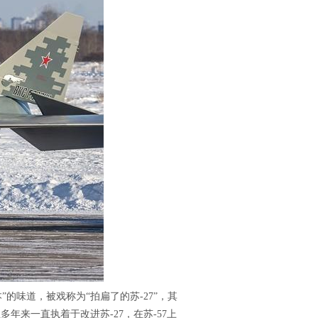
”的味道，被戏称为“拍扁了的苏-27”，其
年来一直执着于改进苏-27，在苏-57上