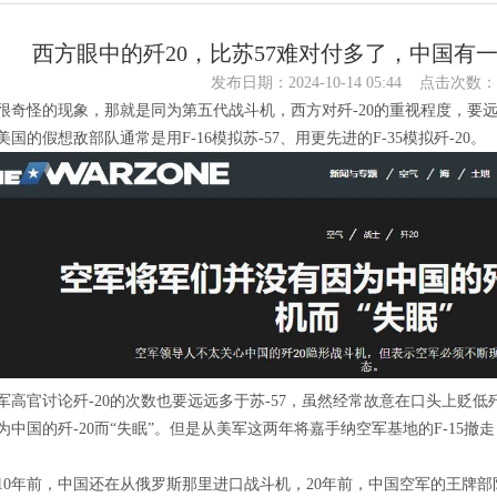
西方眼中的歼20，比苏57难对付多了，中国有
发布日期：2024-10-14 05:44 点击次数：
很奇怪的现象，那就是同为第五代战斗机，西方对歼-20的重视程度，要远
美国的假想敌部队通常是用F-16模拟苏-57、用更先进的F-35模拟歼-20。
军高官讨论歼-20的次数也要远远多于苏-57，虽然经常故意在口头上贬低歼
为中国的歼-20而“失眠”。但是从美军这两年将嘉手纳空军基地的F-15撤
。
10年前，中国还在从俄罗斯那里进口战斗机，20年前，中国空军的王牌