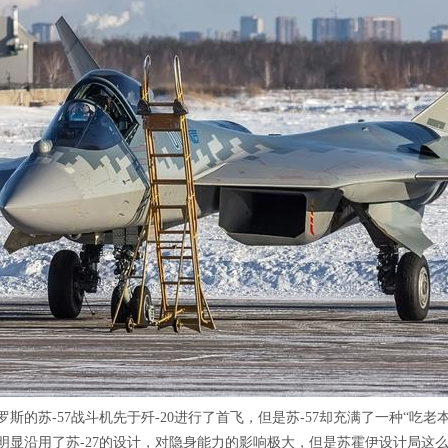
罗斯的苏-57战斗机先于歼-20进行了首飞，但是苏-57却充满了一种“吃老本
明显沿用了苏-27的设计，对隐身能力的影响极大，但是苏霍伊设计局这么多