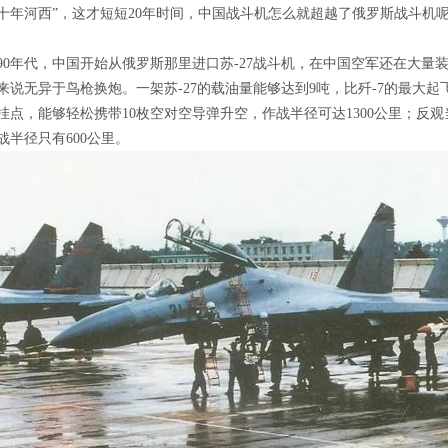
十年河西”，这才短短20年时间，中国战斗机怎么就超越了俄罗斯战斗机
90年代，中国开始从俄罗斯那里进口苏-27战斗机，在中国空军还在大量装
来说无异于鸟枪换炮。一架苏-27的载油量能够达到9吨，比歼-7的最大起飞
挂点，能够轻松携带10枚空对空导弹升空，作战半径可达1300公里；反观
战半径只有600公里。