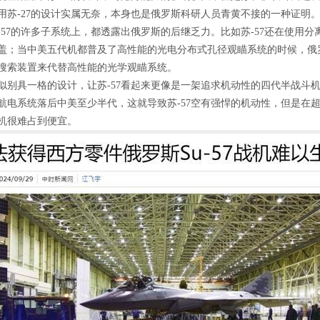
用苏-27的设计实属无奈，本身也是俄罗斯科研人员青黄不接的一种证明
-57的许多子系统上，都透露出俄罗斯的后继乏力。比如苏-57还在使用
盖；当中美五代机都普及了高性能的光电分布式孔径观瞄系统的时候，俄罗
搜索装置来代替高性能的光学观瞄系统。
似别具一格的设计，让苏-57看起来更像是一架追求机动性的四代半战斗
航电系统落后中美至少半代，这就导致苏-57空有强悍的机动性，但是在
机很难占到便宜。