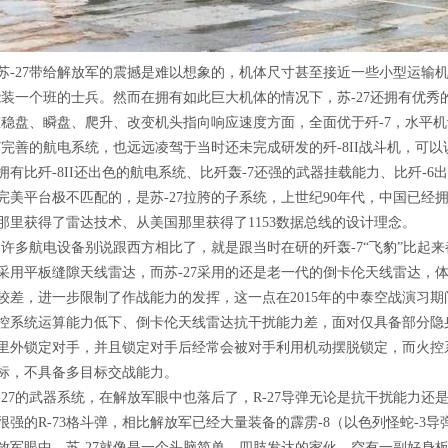
苏-27带给解放军的震撼是难以想象的，机体尺寸甚至接近一些小型运输
7能装一个班的士兵。然而在拥有如此巨大机体的情况下，苏-27还拥有优秀
7在稳盘、瞬盘、爬升、改变机头指向响应速度方面，全面优于歼-7，水平
27完善的航电系统，也远远凌驾于当时还未完成研发的歼-8II战斗机，可以
拥有比歼-8II还出色的航电系统、比歼轰-7还强的武器挂载能力、比歼-6
完美平台极不匹配的，是苏-27拉胯的子系统，上世纪90年代，中国已经
那里获得了雷达技术、从美国那里获得了1153数据总线的设计理念。
7的许多航电设备别说跟西方相比了，就是跟当时在研的歼轰-7“飞豹”比起来
采用平板缝隙天线雷达，而苏-27采用的还是老一代的倒卡伦天线雷达，体
较差，进一步限制了作战能力的发挥，这一点在2015年的中泰空战演习
控系统运算能力低下、倒卡伦天线雷达抗干扰能力差，面对仅具备部分隐身能力的
公里外锁定对手，并且锁定对手后经常会被对手利用机动摆脱锁定，而火控系
标，不具备多目标交战能力。
-27的武器系统，在解放军眼中也落后了，R-27导弹无论是抗干扰能力
很强的R-73格斗弹，相比解放军已经大量装备的霹雳-8（以色列怪蛇-3
放军眼中，苏-27就像是一个头脑简单、四肢发达的家伙，空有一副好身