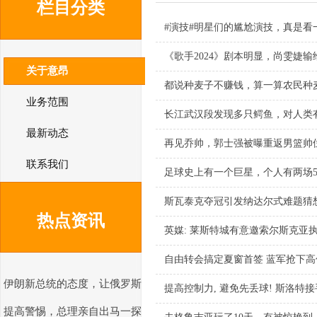
栏目分类
#演技#明星们的尴尬演技，真是看
《歌手2024》剧本明显，尚雯婕
关于意昂
都说种麦子不赚钱，算一算农民种
业务范围
长江武汉段发现多只鳄鱼，对人类
最新动态
再见乔帅，郭士强被曝重返男篮帅
联系我们
足球史上有一个巨星，个人有两场5
斯瓦泰克夺冠引发纳达尔式难题猜
热点资讯
英媒: 莱斯特城有意邀索尔斯克亚执
自由转会搞定夏窗首签 蓝军抢下高
伊朗新总统的态度，让俄罗斯
提高控制力, 避免先丢球! 斯洛特
提高警惕，总理亲自出马一探