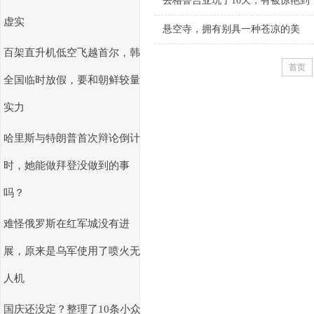
去格鲁吉亚玩了10天，有被惊艳到
虚实
悬空寺，拥有别具一种苍凉的美
百架直升机低空飞越首尔，韩
首页
全国临时放假，要和朝鲜较量
实力
哈里斯与特朗普首次辩论倒计
时，她能做拜登没做到的事
吗？
难怪俄罗斯在红军城没有进
展，原来是乌军使用了喷火无
人机
国庆还没定？整理了10条小众