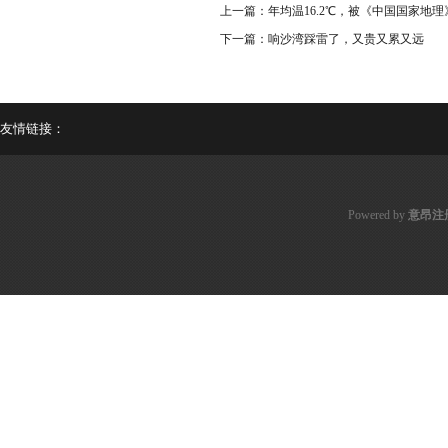
上一篇：
年均温16.2℃，被《中国国家地
下一篇：
响沙湾踩雷了，又贵又累又远
友情链接：
Powered by
意昂注