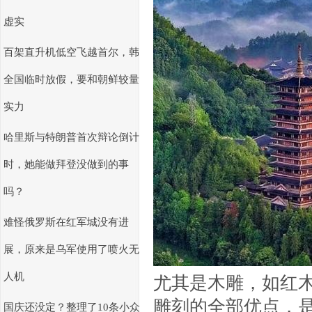
虚实
百架直升机低空飞越首尔，韩
全国临时放假，要和朝鲜较量
实力
哈里斯与特朗普首次辩论倒计
时，她能做拜登没做到的事
吗？
难怪俄罗斯在红军城没有进
展，原来是乌军使用了喷火无
人机
尤其是木雕，如红
雕刻的全部优点，
国庆还没定？整理了10条小众