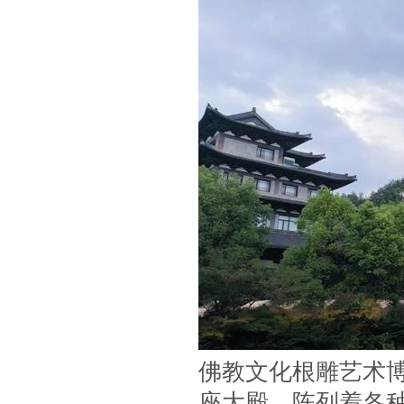
佛教文化根雕艺术
座大殿，陈列着各