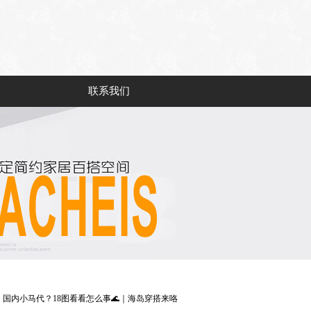
联系我们
> 国内小马代？18图看看怎么事🌊｜海岛穿搭来咯