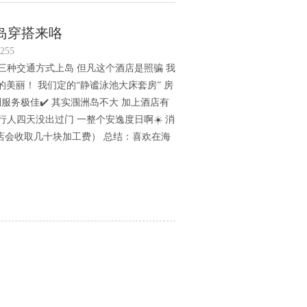
岛穿搭来咯
255
陆空三种交通方式上岛 但凡这个酒店是照骗 我
美丽！ 我们定的“静谧泳池大床套房” 房
服务极佳✔️ 其实涠洲岛不大 加上酒店有
一行人四天没出过门 一整个安逸度日啊☀️ 消
酒店会收取几十块加工费） 总结：喜欢在海