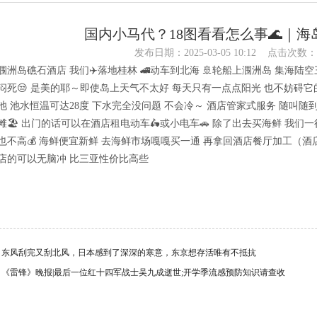
国内小马代？18图看看怎么事🌊｜海
发布日期：2025-03-05 10:12 点击次数：
海涠洲岛礁石酒店 我们✈️落地桂林 🚄动车到北海 🚢轮船上涠洲岛 集海
闷死😒 是美的耶～即使岛上天气不太好 每天只有一点点阳光 也不妨碍它的
池 池水恒温可达28度 下水完全没问题 不会冷～ 酒店管家式服务 随叫随到
滩🏖️ 出门的话可以在酒店租电动车🛵或小电车🚗 除了出去买海鲜 我们
也不高💰 海鲜便宜新鲜 去海鲜市场嘎嘎买一通 再拿回酒店餐厅加工（
店的可以无脑冲 比三亚性价比高些
：
东风刮完又刮北风，日本感到了深深的寒意，东京想存活唯有不抵抗
：
《雷锋》晚报|最后一位红十四军战士吴九成逝世;开学季流感预防知识请查收